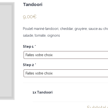
Tandoori
9,00
€
Poulet mariné tandoori, cheddar, gruyère, sauce au cho
salade, tomate, oignons
Step 1
*
Step 2
*
1x Tandoori
Subtotal