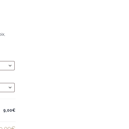
ix,
9,00€
9,00€