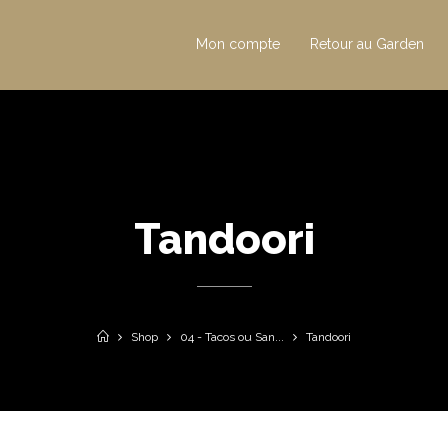
Mon compte
Retour au Garden
Tandoori
Shop
04 - Tacos ou San...
Tandoori