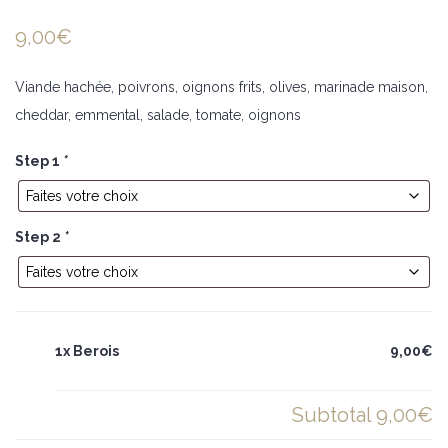
9,00
€
Viande hachée, poivrons, oignons frits, olives, marinade maison,
cheddar, emmental, salade, tomate, oignons
Step 1
*
Step 2
*
1x Berois
9,00€
Subtotal
9,00€